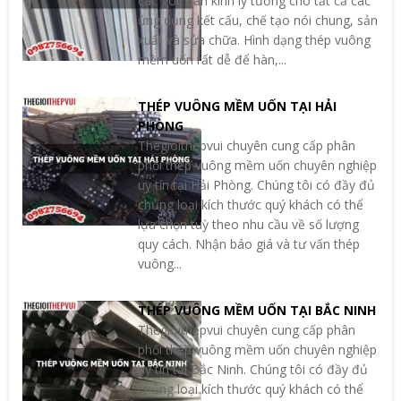
các góc bán kính lý tưởng cho tất cả các
ứng dụng kết cấu, chế tạo nói chung, sản
xuất và sửa chữa. Hình dạng thép vuông
mềm uốn rất dễ để hàn,...
THÉP VUÔNG MỀM UỐN TẠI HẢI
PHÒNG
Thegioithepvui chuyên cung cấp phân
phối thép vuông mềm uốn chuyên nghiệp
uy tín tại Hải Phòng. Chúng tôi có đầy đủ
chủng loại kích thước quý khách có thể
lựa chọn tuỳ theo nhu cầu về số lượng
quy cách. Nhận báo giá và tư vấn thép
vuông...
THÉP VUÔNG MỀM UỐN TẠI BẮC NINH
Thegioithepvui chuyên cung cấp phân
phối thép vuông mềm uốn chuyên nghiệp
uy tín tại Bắc Ninh. Chúng tôi có đầy đủ
chủng loại kích thước quý khách có thể