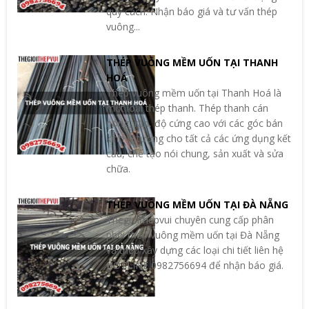
quy cách. Nhận báo giá và tư vấn thép
vuông...
THÉP VUÔNG MỀM UỐN TẠI THANH
HOÁ
Thép vuông mềm uốn tại Thanh Hoá là
một loại thép thanh. Thép thanh cán
nóng, rắn, độ cứng cao với các góc bán
kính lý tưởng cho tất cả các ứng dụng kết
cấu, chế tạo nói chung, sản xuất và sửa
chữa.
THÉP VUÔNG MỀM UỐN TẠI ĐÀ NẴNG
Thegioithepvui chuyên cung cấp phân
phối thép vuông mềm uốn tại Đà Nẵng
và thép xây dựng các loại chi tiết liên hệ
HOTLINE 0982756694 để nhận báo giá.